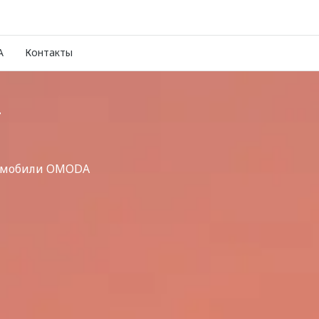
A
Контакты
Т
томобили OMODA