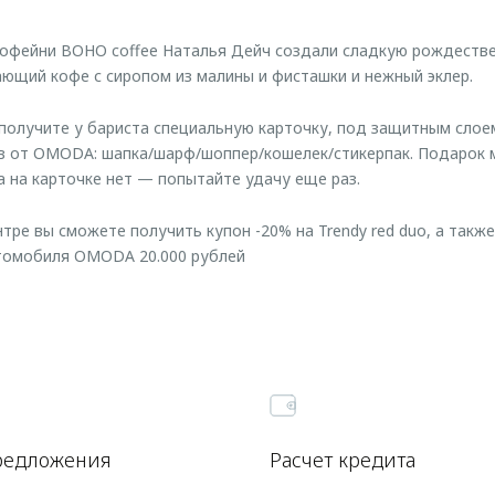
офейни BOHO coffee Наталья Дейч создали сладкую рождестве
вающий кофе с сиропом из малины и фисташки и нежный эклер.
 получите у бариста специальную карточку, под защитным сло
ов от OMODA: шапка/шарф/шоппер/кошелек/стикерпак. Подарок 
а на карточке нет — попытайте удачу еще раз.
тре вы сможете получить купон -20% на Trendy red duo, а так
втомобиля OMODA 20.000 рублей
редложения
Расчет кредита