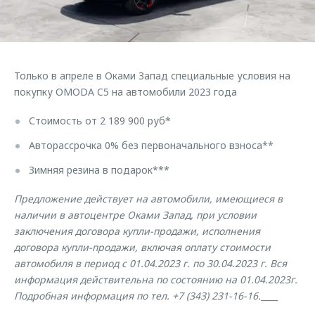
Страхование
Руководства по эксплуатации
Обратная связь
Кредитный калькулятор
Клиентская поддержка
Аксессуары
O&J Автоклуб
Только в апреле в Оками Запад специальные условия на
Одежда и сувениры
Клуб владельцев OMODA
покупку OMODA C5 на автомобили 2023 года
Оригинальные аксессуары
Приложение O&J
Стоимость от 2 189 900 руб*
Запчасти
Аксессуары
Авторассрочка 0% без первоначального взноса**
Трейд-ин
Одежда и сувениры
Зимняя резина в подарок***
Калькулятор трейд-ин
Оригинальные аксессуары
Предложение действует на автомобили, имеющиеся в
Запчасти
наличии в автоцентре Оками Запад, при условии
заключения договора купли-продажи, исполнения
договора купли-продажи, включая оплату стоимости
автомобиля в период с 01.04.2023 г. по 30.04.2023 г. Вся
информация действительна по состоянию на 01.04.2023г.
Подробная информация по тел. +7 (343) 231-16-16.
____