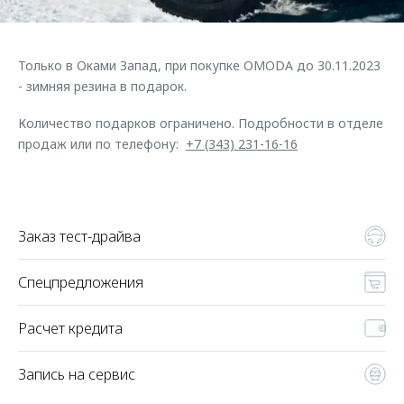
Страхование
Руководства по эксплуатации
Обратная связь
Кредитный калькулятор
Клиентская поддержка
Только в Оками Запад, при покупке OMODA до 30.11.2023
Аксессуары
O&J Автоклуб
- зимняя резина в подарок.
Одежда и сувениры
Клуб владельцев OMODA
Количество подарков ограничено. Подробности в отделе
Оригинальные аксессуары
Приложение O&J
продаж или по телефону:
+7 (343) 231-16-16
Запчасти
Аксессуары
Трейд-ин
Одежда и сувениры
Заказ тест-драйва
Калькулятор трейд-ин
Оригинальные аксессуары
Запчасти
Спецпредложения
Расчет кредита
Запись на сервис