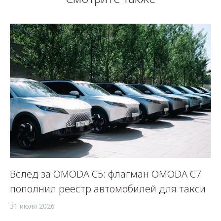
Вслед за OMODA C5: флагман OMODA C7
С
пополнил реестр автомобилей для такси
п
а
31 июля 2026
5 