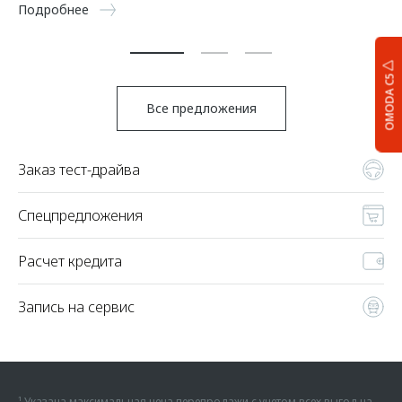
Подробнее
По
OMODA C5
Все предложения
Заказ тест-драйва
Спецпредложения
Расчет кредита
Запись на сервис
¹ Указана максимальная цена перепродажи с учетом всех выгод на