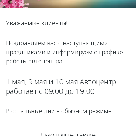
Страхование
Руководства по эксплуатации
Обратная связь
Кредитный калькулятор
Клиентская поддержка
Уважаемые клиенты!
Аксессуары
O&J Автоклуб
Одежда и сувениры
Клуб владельцев OMODA
Поздравляем вас с наступающими
Оригинальные аксессуары
Приложение O&J
праздниками и информируем о графике
Запчасти
Аксессуары
работы автоцентра:
Трейд-ин
Одежда и сувениры
1 мая, 9 мая и 10 мая Автоцентр
Калькулятор трейд-ин
Оригинальные аксессуары
работает с 09:00 до 19:00
Запчасти
В остальные дни в обычном режиме
Смотрите также