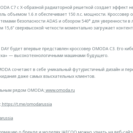
ODA C7 с X-образной радиаторной решеткой создает эффект н
ль объемом 1.6 л обеспечивает 150 л.с. мощности. Кроссовер 
темами безопасности ADAS и обзором 540° для уверенности в 
м 15,6’’ сверхвысокой четкости моментально загружает контен
 DAY будет впервые представлен кроссовер OMODA C3. Его киб
еха» — высокотехнологичными машинами будущего.
ODA сочетают в себе уникальный футуристичный дизайн и пер
жидания даже самых взыскательных клиентов.
ельным рядом OMODA:
www.omoda.ru
:
https://t.me/omodarussia
arussia
рмацию о бренде и моделях JAECOO можно узнать на веб-сайт