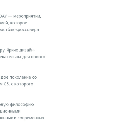
DAY — мероприятии,
ией, которое
фастбэк-кроссовера
у. Яркие дизайн-
екательны для нового
дое поколение со
 C5, с которого
чевую философию
вационными
льных и современных