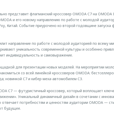
но представит флагманский кроссовер OMODA C7 на OMODA 
MODA и его новому направлению по работе с молодой аудитор
 Уху, Китай. Событие приурочено ко второй годовщине запуска 
лит направление по работе с молодой аудиторией по всему мир
кивают уникальность современной культуры и особенно привл
нит индивидуальность и самовыражение.
щадкой для презентации новых моделей. На мероприятии моло
накомиться со всей линейкой кроссоверов OMODA: бестселлером
да; новинкой C7 и кибер-меха-автомобилем C3.
DA C7 — футуристичный кроссовер, который воплощает клю
вижении». Уникальный динамичный дизайн в сочетании с инно
о отвечает потребностям и ценностям аудитории OMODA — сти
ют будущее.