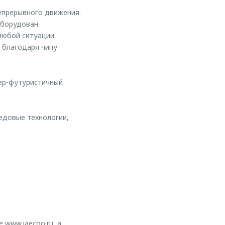
епрерывного движения.
оборудован
любой ситуации.
т благодаря чипу
ер-футуристичный
едовые технологии,
е
www.jaecoo.ru
, а