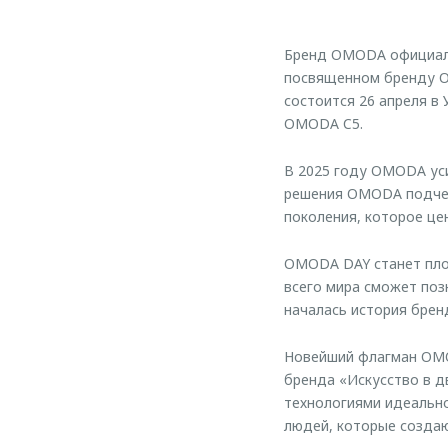
Бренд OMODA официаль
посвященном бренду O
состоится 26 апреля в
OMODA C5.
В 2025 году OMODA уси
решения OMODA подчер
поколения, которое це
OMODA DAY станет пло
всего мира сможет поз
началась история брен
Новейший флагман OMO
бренда «Искусство в д
технологиями идеальн
людей, которые созда