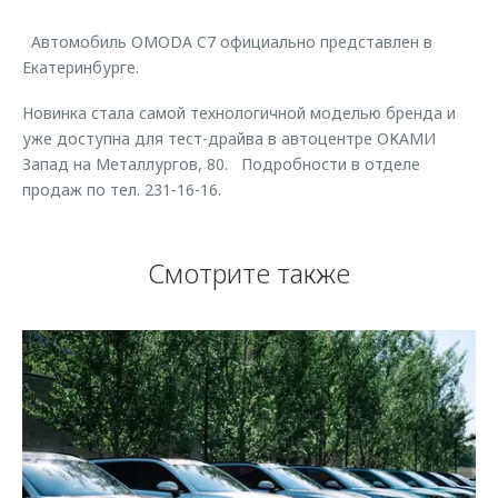
Страхование
Руководства по эксплуатации
Обратная связь
Автомобиль OMODA C7 официально представлен в
Кредитный калькулятор
Клиентская поддержка
Екатеринбурге.
Аксессуары
O&J Автоклуб
Новинка стала самой технологичной моделью бренда и
Одежда и сувениры
Клуб владельцев OMODA
уже доступна для тест-драйва в автоцентре ОКАМИ
Запад на Металлургов, 80. Подробности в отделе
Оригинальные аксессуары
Приложение O&J
продаж по тел. 231-16-16.
Запчасти
Аксессуары
Трейд-ин
Одежда и сувениры
Смотрите также
Калькулятор трейд-ин
Оригинальные аксессуары
Запчасти