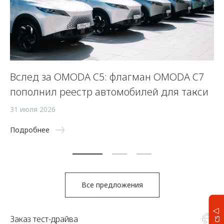
Вслед за OMODA C5: флагман OMODA C7
С
пополнил реестр автомобилей для такси
п
а
31 июля 2026
5 
Подробнее
По
Все предложения
Заказ тест-драйва