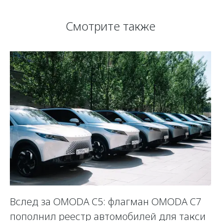
Смотрите также
Вслед за OMODA C5: флагман OMODA C7
С
пополнил реестр автомобилей для такси
п