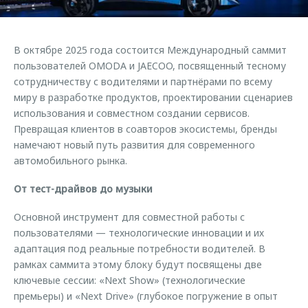
Страхование
Руководства по эксплуатации
Обратная связь
Кредитный калькулятор
Клиентская поддержка
В октябре 2025 года состоится Международный саммит
Аксессуары
O&J Автоклуб
пользователей OMODA и JAECOO, посвященный тесному
сотрудничеству с водителями и партнёрами по всему
Одежда и сувениры
Клуб владельцев OMODA
миру в разработке продуктов, проектировании сценариев
Оригинальные аксессуары
Приложение O&J
использования и совместном создании сервисов.
Запчасти
Превращая клиентов в соавторов экосистемы, бренды
Аксессуары
намечают новый путь развития для современного
Трейд-ин
Одежда и сувениры
автомобильного рынка.
Калькулятор трейд-ин
Оригинальные аксессуары
От тест-драйвов до музыки
Запчасти
Основной инструмент для совместной работы с
пользователями — технологические инновации и их
адаптация под реальные потребности водителей. В
рамках саммита этому блоку будут посвящены две
ключевые сессии: «Next Show» (технологические
премьеры) и «Next Drive» (глубокое погружение в опыт