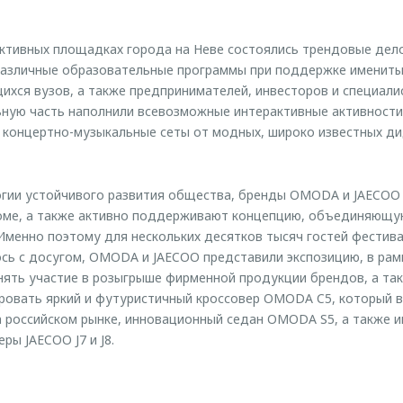
ктивных площадках города на Неве состоялись трендовые дело
различные образовательные программы при поддержке именитых
ихся вузов, а также предпринимателей, инвесторов и специали
ьную часть наполнили всевозможные интерактивные активности
 концертно-музыкальные сеты от модных, широко известных ди
гии устойчивого развития общества, бренды OMODA и JAECOO
оме, а также активно поддерживают концепцию, объединяющу
Именно поэтому для нескольких десятков тысяч гостей фестива
сь с досугом, OMODA и JAECOO представили экспозицию, в рам
нять участие в розыгрыше фирменной продукции брендов, а та
овать яркий и футуристичный кроссовер OMODA C5, который в
 российском рынке, инновационный седан OMODA S5, а также и
ры JAECOO J7 и J8.