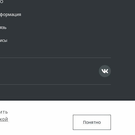
OO
нформация
язь
висы
ить
Google Play
App Store
кой
Понятно