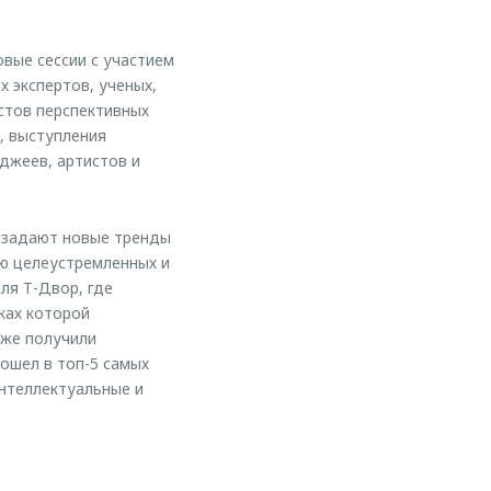
вые сессии с участием
 экспертов, ученых,
стов перспективных
, выступления
джеев, артистов и
 задают новые тренды
ю целеустремленных и
ля Т-Двор, где
ках которой
кже получили
ошел в топ-5 самых
нтеллектуальные и