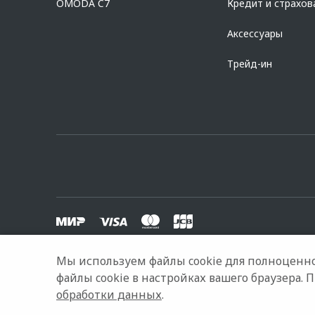
OMODA C7
Кредит и страхов
Аксессуары
Трейд-ин
Мы используем файлы cookie для полноценно
© 2026 Оками Запад
Модельный ряд
Архивные модели
файлы cookie в настройках вашего браузера. 
обработки данных
.