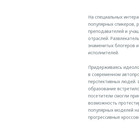
На специальных интера
популярных спикеров, 
преподавателей и учащ
отраслей. Развлекател
знаменитых блогеров и
исполнителей.
Придерживаясь идеоло
в современном автопр
перспективных людей. 
образование встретило
посетители смогли при
возможность протестир
популярных моделей на
прогрессивные кроссове