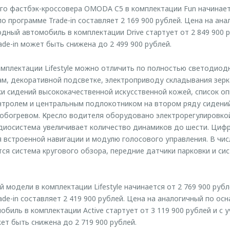
о фастбэк-кроссовера OMODA C5 в комплектации Fun начинаетс
по программе Trade-in составляет 2 169 900 рублей. Цена на ан
ный автомобиль в комплектации Drive стартует от 2 849 900 р
de-in может быть снижена до 2 499 900 рублей.
омплектации Lifestyle можно отличить по полностью светодиод
м, декоративной подсветке, электроприводу складывания зер
и сидений высококачественной искусственной кожей, список о
нтролем и центральным подлокотником на втором ряду сидений
обогревом. Кресло водителя оборудовано электрорегулировко
удиосистема увеличивает количество динамиков до шести. Циф
 встроенной навигации и модулю голосового управления. В чис
ся система кругового обзора, передние датчики парковки и си
модели в комплектации Lifestyle начинается от 2 769 900 рубл
ade-in составляет 2 419 900 рублей. Цена на аналогичный по о
биль в комплектации Active стартует от 3 119 900 рублей и с 
ет быть снижена до 2 719 900 рублей.