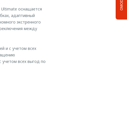
OMODA C5
 Ultimate оснащается
бках, адаптивный
номного экстренного
ереключения между
ей и с учетом всех
снащению
с учетом всех выгод по