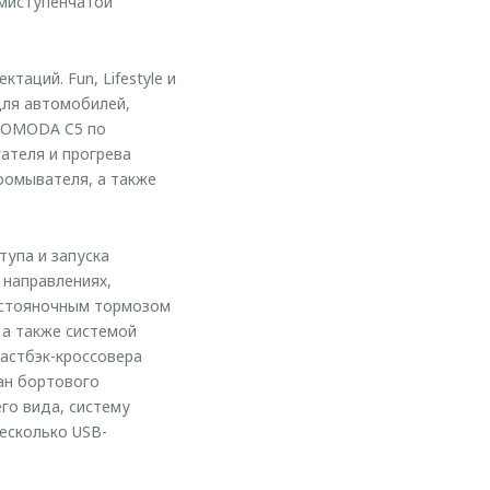
емиступенчатой
аций. Fun, Lifestyle и
 для автомобилей,
й OMODA C5 по
ателя и прогрева
лоомывателя, а также
упа и запуска
 направлениях,
м стояночным тормозом
 а также системой
астбэк-кроссовера
ан бортового
го вида, систему
есколько USB-