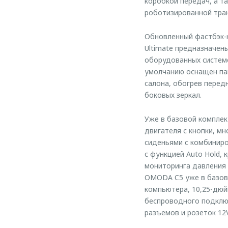
коробкой передач, а та
роботизированной тра
Обновленный фастбэк-к
Ultimate предназначены
оборудованных систем
умолчанию оснащен пак
салона, обогрев перед
боковых зеркал.
Уже в базовой комплек
двигателя с кнопки, м
сиденьями с комбиниро
с функцией Auto Hold, 
мониторинга давления
OMODA C5 уже в базов
компьютера, 10,25-дюй
беспроводного подключ
разъемов и розеток 12V