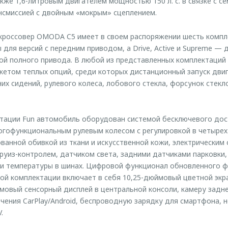
кже 1,6-литровым двигателем мощностью 150 л. с. в связке с с
нсмиссией с двойным «мокрым» сцеплением.
россовер OMODA C5 имеет в своем распоряжении шесть комплект
 для версий с передним приводом, а Drive, Active и Supreme —
ой полного привода. В любой из представленных комплектаци
етом теплых опций, среди которых дистанционный запуск двиг
них сидений, рулевого колеса, лобового стекла, форсунок стек
тации Fun автомобиль оборудован системой бесключевого дост
ногофункциональным рулевым колесом с регулировкой в четырех
ванной обивкой из ткани и искусственной кожи, электрически
круиз-контролем, датчиком света, задними датчиками парковки,
 и температуры в шинах. Цифровой функционал обновленного ф
ой комплектации включает в себя 10,25-дюймовый цветной экр
мовый сенсорный дисплей в центральной консоли, камеру задне
ения CarPlay/Android, беспроводную зарядку для смартфона, н
.