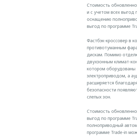
Стоимость обновленног
и с учетом всех выгод 
оснащению полнопривод
выгод по программе Tra
Фастбэк-кроссовер в к
противотуманным фара
дискам. Помимо отделк
двухзонным климат-ко
котором оборудованы 
электроприводом, а а
расширяется благодаря
безопасности появляют
слепых зон.
Стоимость обновленной 
выгод по программе Tr
полноприводный автомо
программе Trade-in мож