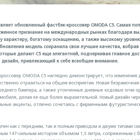
вляет обновленный фастбэк-кроссовер OMODA C5. Самая по
уженное признание на международных рынках благодаря в
 характеру, богатому оснащению, а также высокому уровн
обновления модель сохранила свои лучшие качества, вобрав 
которые делают C5 еще элегантней, подчеркивая главное до
 дизайн, привлекающий к себе всеобщее внимание.
кроссовер OMODA C5 наглядно демонстрирует, что изменения 
ственно отразиться на общем восприятии. Новая безрамочная
еднего бампера, а также утонченные дневные ходовые огни о
мобиля, делая ее еще более выразительной. Новый дизайн чер
льные акценты, отлично сочетаясь с фирменными футуристиче
ен как с передним, так и полным приводом и двумя типами сил
ным 147-сильным мотором объемом 1,5 литра, сопряженным с 