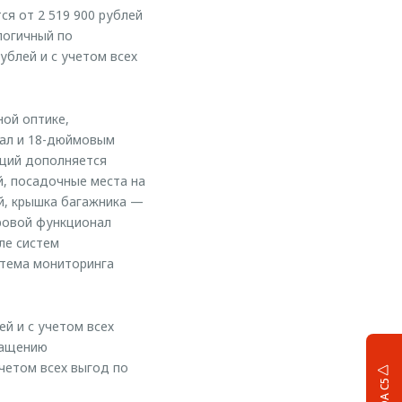
я от 2 519 900 рублей
алогичный по
ублей и с учетом всех
ной оптике,
кал и 18-дюймовым
пций дополняется
, посадочные места на
й, крышка багажника —
ровой функционал
ле систем
стема мониторинга
ей и с учетом всех
снащению
учетом всех выгод по