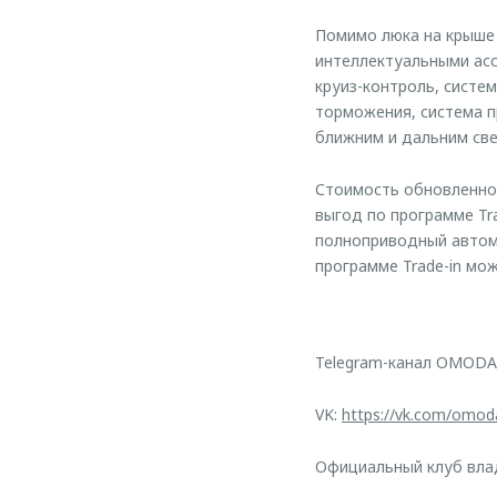
Помимо люка на крыше 
интеллектуальными асс
круиз-контроль, систе
торможения, система 
ближним и дальним све
Стоимость обновленной
выгод по программе Tr
полноприводный автомо
программе Trade-in мож
Telegram-канал OMODA
VK:
https://vk.com/omod
Официальный клуб вл