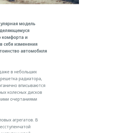
пулярная модель
ыделяющемуся
ю комфорта и
в себя изменения
стоинство автомобиля
даже в небольших
 решетка радиатора,
рганично вписываются
ных колесных дисков
скими очертаниями
овых агрегатов. В
бесступенчатой