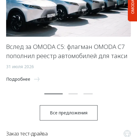
OMODA C5
Вслед за OMODA C5: флагман OMODA C7
С
пополнил реестр автомобилей для такси
п
а
31 июля 2026
5 
Подробнее
По
Все предложения
Заказ тест-драйва