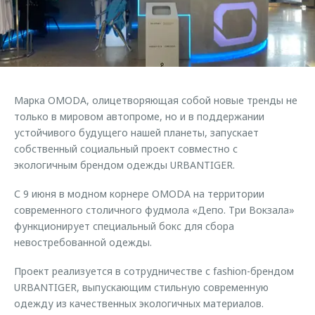
Страхование
Руководства по эксплуатации
Обратная связь
Кредитный калькулятор
Клиентская поддержка
Аксессуары
O&J Автоклуб
Одежда и сувениры
Клуб владельцев OMODA
Марка OMODA, олицетворяющая собой новые тренды не
Оригинальные аксессуары
Приложение O&J
только в мировом автопроме, но и в поддержании
Запчасти
устойчивого будущего нашей планеты, запускает
Аксессуары
собственный социальный проект совместно с
Трейд-ин
Одежда и сувениры
экологичным брендом одежды URBANTIGER.
Калькулятор трейд-ин
Оригинальные аксессуары
С 9 июня в модном корнере OMODA на территории
Запчасти
современного столичного фудмола «Депо. Три Вокзала»
функционирует специальный бокс для сбора
невостребованной одежды.
Проект реализуется в сотрудничестве с fashion-брендом
URBANTIGER, выпускающим стильную современную
одежду из качественных экологичных материалов.