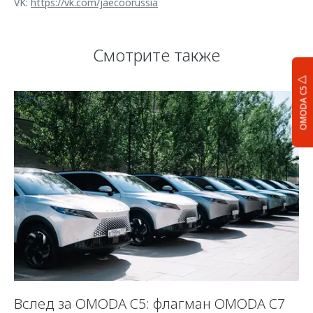
VK:
https://vk.com/jaecoorussia
Смотрите также
OMODA C5
Вслед за OMODA C5: флагман OMODA C7
С