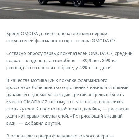
Страхование
Руководства по эксплуатации
Обратная связь
Кредитный калькулятор
Клиентская поддержка
Аксессуары
O&J Автоклуб
Бренд OMODA делится впечатлениями первых
Одежда и сувениры
Клуб владельцев OMODA
покупателей флагманского кроссовера OMODA C7.
Оригинальные аксессуары
Приложение O&J
Согласно опросу первых покупателей OMODA C7, средний
Запчасти
возраст владельца автомобиля — 39,9 лет. 85% из
Аксессуары
респондентов состоят в браке, у 43% есть дети.
Трейд-ин
Одежда и сувениры
В качестве мотивации к покупке флагманского
Калькулятор трейд-ин
Оригинальные аксессуары
кроссовера большинство опрошенных назвали стильный
Запчасти
дизайн: его упомянул каждый третий. «Я решил купить
именно OMODA C7, потому что мне очень понравился
стиль кузова. Я просто влюбился в дизайн», — рассказал
один из первых покупателей. «Потрясающий внешний
вид!» — добавил другой.
В основе экстерьера флагманского кроссовера —