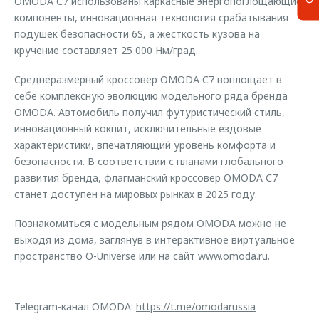
OMODA С7 использованы каркасные энергопоглощающие
компоненты, инновационная технология срабатывания
подушек безопасности 6S, а жесткость кузова на
кручение составляет 25 000 Нм/град.
Среднеразмерный кроссовер OMODA С7 воплощает в
себе комплексную эволюцию модельного ряда бренда
OMODA. Автомобиль получил футуристический стиль,
инновационный кокпит, исключительные ездовые
характеристики, впечатляющий уровень комфорта и
безопасности. В соответствии с планами глобального
развития бренда, флагманский кроссовер OMODA С7
станет доступен на мировых рынках в 2025 году.
Познакомиться с модельным рядом OMODA можно не
выходя из дома, заглянув в интерактивное виртуальное
пространство O-Universe или на сайт
www.omoda.ru.
Telegram-канал OMODA:
https://t.me/omodarussia