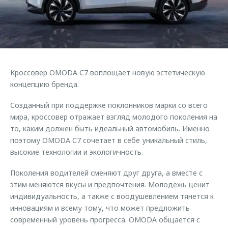
Страхование
Руководства по эксплуатации
Обратная связь
Кредитный калькулятор
Клиентская поддержка
Аксессуары
O&J Автоклуб
Одежда и сувениры
Клуб владельцев OMODA
Кроссовер OMODA С7 воплощает новую эстетическую
Оригинальные аксессуары
Приложение O&J
концепцию бренда.
Запчасти
Аксессуары
Созданный при поддержке поклонников марки со всего
Трейд-ин
мира, кроссовер отражает взгляд молодого поколения на
Одежда и сувениры
то, каким должен быть идеальный автомобиль. Именно
Калькулятор трейд-ин
Оригинальные аксессуары
поэтому OMODA С7 сочетает в себе уникальный стиль,
Запчасти
высокие технологии и экологичность.
Поколения водителей сменяют друг друга, а вместе с
этим меняются вкусы и предпочтения. Молодежь ценит
индивидуальность, а также с воодушевлением тянется к
инновациям и всему тому, что может предложить
современный уровень прогресса. OMODA общается с