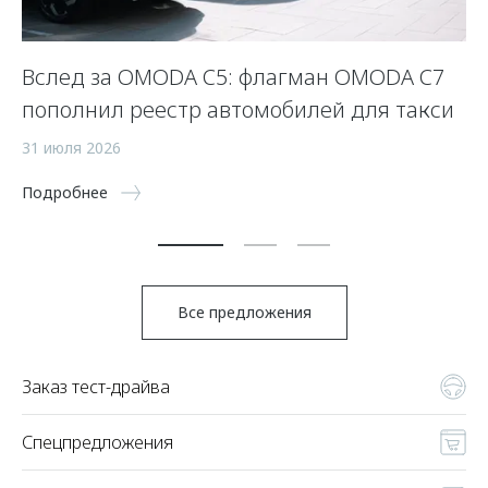
Вслед за OMODA C5: флагман OMODA C7
С
пополнил реестр автомобилей для такси
п
а
31 июля 2026
5 
Подробнее
По
Все предложения
Заказ тест-драйва
Спецпредложения