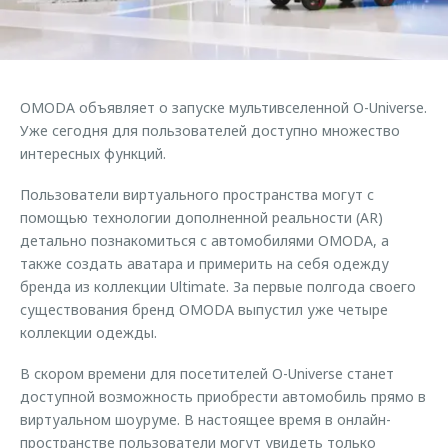
Страхование
Руководства по эксплуатации
Обратная связь
Кредитный калькулятор
Клиентская поддержка
Аксессуары
O&J Автоклуб
OMODA объявляет о запуске мультивселенной O-Universe.
Одежда и сувениры
Клуб владельцев OMODA
Уже сегодня для пользователей доступно множество
Оригинальные аксессуары
Приложение O&J
интересных функций.
Запчасти
Пользователи виртуального пространства могут с
Аксессуары
помощью технологии дополненной реальности (AR)
Трейд-ин
Одежда и сувениры
детально познакомиться с автомобилями OMODA, а
Калькулятор трейд-ин
Оригинальные аксессуары
также создать аватара и примерить на себя одежду
бренда из коллекции Ultimate. За первые полгода своего
Запчасти
существования бренд OMODA выпустил уже четыре
коллекции одежды.
В скором времени для посетителей O-Universe станет
доступной возможность приобрести автомобиль прямо в
виртуальном шоуруме. В настоящее время в онлайн-
пространстве пользователи могут увидеть только