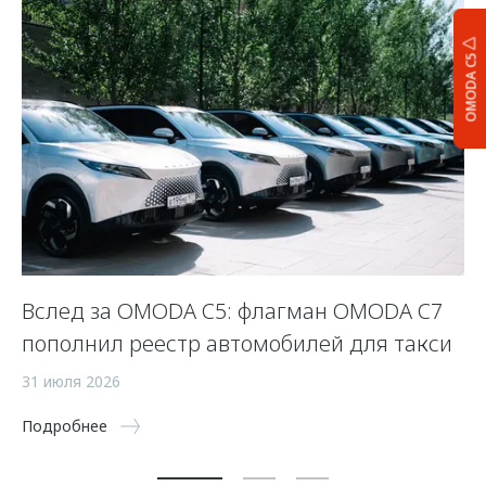
OMODA C5
Вслед за OMODA C5: флагман OMODA C7
С
пополнил реестр автомобилей для такси
п
а
31 июля 2026
5 
Подробнее
По