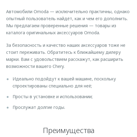
Страхование
Руководства по эксплуатации
Обратная связь
Автомобили Omoda — исключительно практичны, однако
Кредитный калькулятор
Клиентская поддержка
опытный пользователь найдёт, как и чем его дополнить.
Мы предлагаем проверенные решения — товары из
Аксессуары
O&J Автоклуб
каталога оригинальных аксессуаров Omoda.
Одежда и сувениры
Клуб владельцев OMODA
За безопасность и качество наших аксессуаров тоже не
Оригинальные аксессуары
Приложение O&J
стоит переживать. Обратитесь к ближайшему дилеру
Запчасти
марки. Вам с удовольствием расскажут, как расширить
Аксессуары
возможности вашего Chery.
Трейд-ин
Одежда и сувениры
Идеально подойдут к вашей машине, поскольку
Калькулятор трейд-ин
Оригинальные аксессуары
спроектированы специально для неё;
Запчасти
Просты в установке и использовании;
Прослужат долгие годы.
Преимущества