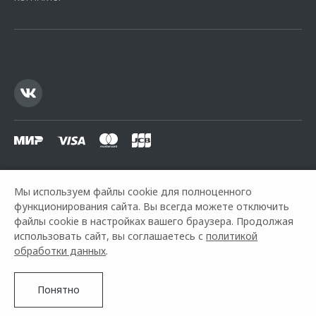
16.01.2015. Предложение ограничено и не является публичной
офертой.
Мы используем файлы cookie для полноценного
функционирования сайта. Вы всегда можете отключить
Горячая линия OMODA:
+7 (343) 231-16-16
файлы cookie в настройках вашего браузера. Продолжая
использовать сайт, вы соглашаетесь с
политикой
© 2026 Оками Запад
обработки данных
.
Модельный ряд
Архивные модели
Контакты
Правовая информация
Понятно