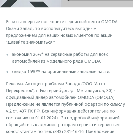
Страхование
Руководства по эксплуатации
Обратная связь
Кредитный калькулятор
Клиентская поддержка
Если вы впервые посещаете сервисный центр OMODA
Аксессуары
O&J Автоклуб
Оками Запад, то воспользуйтесь выгодным
предложением для наших новых клиентов по акции
Одежда и сувениры
Клуб владельцев OMODA
“Давайте знакомиться!”
Оригинальные аксессуары
Приложение O&J
экономия 26%* на сервисные работы для всех
Запчасти
Аксессуары
автомобилей из модельного ряда OMODA
Трейд-ин
Одежда и сувениры
скидка 15%** на оригинальные запасные части.
Калькулятор трейд-ин
Оригинальные аксессуары
Реклама. Автоцентр «Оками Запад» (ООО “Авто
Запчасти
Перекресток”, г. Екатеринбург, ул. Металлургов, 80) -
официальный дилер автомобилей OMODA (ОМОДА).
Предложение не является публичной офертой по смыслу
ч.2 ст. 437 ГК РФ. Вся информация действительна по
состоянию на 01.01.2024 г. За подробной информацией
обращайтесь к администраторам сервиса и сервисным
консультантам по тел: (343) 231-16-16. Предложение